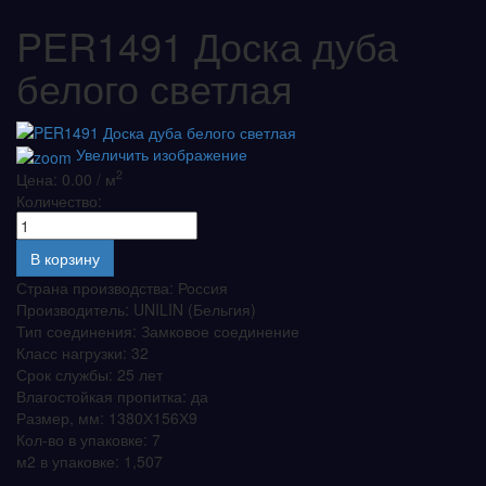
PER1491 Доска дуба
белого светлая
Увеличить изображение
2
Цена: 0.00 / м
Количество:
Страна производства
:
Россия
Производитель
:
UNILIN (Бельгия)
Тип соединения
:
Замковое соединение
Класс нагрузки
:
32
Срок службы
:
25 лет
Влагостойкая пропитка
:
да
Размер, мм
:
1380Х156Х9
Кол-во в упаковке
:
7
м2 в упаковке
:
1,507