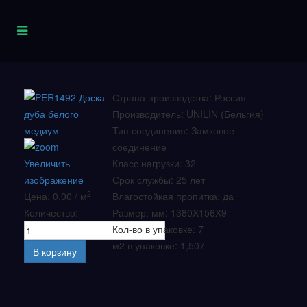
Страна производства
:
Россия
Производитель
:
UNILIN (Бельгия)
Тип соединения
:
Замковое
соединение
Увеличить
Класс нагрузки
:
32
изображение
Срок службы
:
25 лет
2
Цена: 0.00 / м
Влагостойкая пропитка
:
да
Количество:
Размер, мм
:
1380Х156Х9
Кол-во в упаковке
:
7
м2 в упаковке
:
1,507